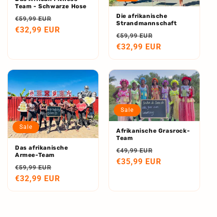
Team - Schwarze Hose
Die afrikanische
Normaler
Verkaufspreis
€59,99 EUR
Strandmannschaft
Preis
€32,99 EUR
Normaler
Verkaufspreis
€59,99 EUR
Preis
€32,99 EUR
Sale
Sale
Afrikanische Grasrock-
Team
Das afrikanische
Normaler
Verkaufspreis
€49,99 EUR
Armee-Team
Preis
€35,99 EUR
Normaler
Verkaufspreis
€59,99 EUR
Preis
€32,99 EUR